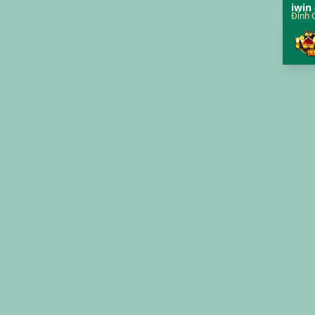
iwin
Đỉnh 