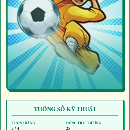
THÔNG SỐ KỸ THUẬT
CUỘN / HÀNG
DÒNG TRẢ THƯỞNG
5 / 4
25