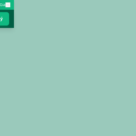
Gia
ký