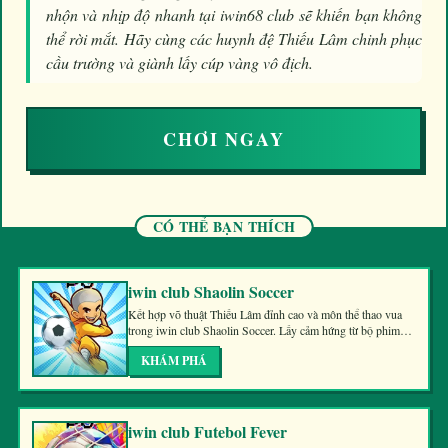
nhộn và nhịp độ nhanh tại iwin68 club sẽ khiến bạn không
thể rời mắt. Hãy cùng các huynh đệ Thiếu Lâm chinh phục
cầu trường và giành lấy cúp vàng vô địch.
CHƠI NGAY
CÓ THỂ BẠN THÍCH
iwin club Shaolin Soccer
Kết hợp võ thuật Thiếu Lâm đỉnh cao và môn thể thao vua
trong iwin club Shaolin Soccer. Lấy cảm hứng từ bộ phim
nổi tiếng, trò chơi mang đến những tràng cười sảng khoái và
KHÁM PHÁ
những pha hành động mãn nhãn. Tại iwinclub, mỗi nhà sư
đại diện cho một kỹ năng đặc biệt, giúp biến đổi các biểu
tượng trên guồng quay thành cơ hội thắng lớn. Chế độ Đội
Bóng Thiếu Lâm cho phép bạn chọn cầu thủ yêu thích để thi
đấu trong vòng quay miễn phí. Đồ họa hoạt hình vui nhộn
iwin club Futebol Fever
và nhịp độ nhanh tại iwin68 club sẽ khiến bạn không thể rời