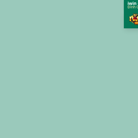
iwin
Đỉnh 