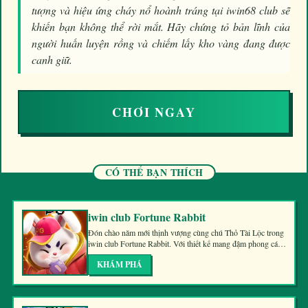
tượng và hiệu ứng cháy nổ hoành tráng tại iwin68 club sẽ
khiến bạn không thể rời mắt. Hãy chứng tỏ bản lĩnh của
người huấn luyện rồng và chiếm lấy kho vàng đang được
canh giữ.
CHƠI NGAY
CÓ THỂ BẠN THÍCH
iwin club Fortune Rabbit
Đón chào năm mới thịnh vượng cùng chú Thỏ Tài Lộc trong
iwin club Fortune Rabbit. Với thiết kế mang đậm phong cách
lễ hội Á Đông, trò chơi là biểu tượng của sự nhanh nhẹn và
KHÁM PHÁ
may mắn. Tại iwinclub, bạn sẽ bắt gặp các biểu tượng vàng
thỏi, bao lì xì và pháo hoa rực rỡ. Tính năng Giải Thưởng
Tiền Mặt với các biểu tượng tiền xuất hiện ngẫu nhiên có thể
mang lại chiến thắng tức thì lên đến 500x. Giao diện thân