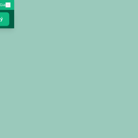
Gia
ký