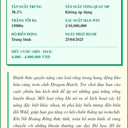
TẦN SUẤT TRÚNG
TẦN SUẤT VÒNG QUAY MP
38.2%
Không áp dụng
THẮNG TỐI ĐA
XÁC SUẤT MAX WIN
15000x
1/10,000,000
ĐỘ BIẾN ĐỘNG
NGÀY PHÁT HÀNH
Trung bình
25/04/2025
MỨC CƯỢC (MIN - MAX)
4.000 - 4.000.000 VND
Đánh thức quyền năng của loài rồng trong hang động kho
báu cùng iwin club Dragon Hatch. Trò chơi đưa bạn vào
cuộc phiêu lưu kịch tính để ấp nở những quả trứng rồng
huyền thoại. Mỗi loại rồng khi nở ra sẽ kích hoạt các kỹ
năng đặc biệt khác nhau, từ phá hủy biểu tượng đến biến
đổi Wild, giúp bạn gia tăng cơ hội chiến thắng tại iwinclub.
Khi Nữ Hoàng Rồng thức tỉnh, toàn bộ màn hình sẽ rung
chuyển với những khoản thưởng cực đại. Đồ họa 3D ấn